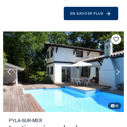
EN SAVOIR PLUS
10
photo_camera
PYLA-SUR-MER