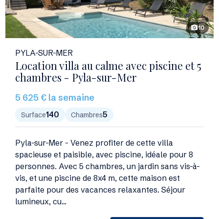
10
photo_camera
PYLA-SUR-MER
Location villa au calme avec piscine et 5
chambres - Pyla-sur-Mer
5 625 € la semaine
140
5
Surface
Chambres
Pyla-sur-Mer - Venez profiter de cette villa
spacieuse et paisible, avec piscine, idéale pour 8
personnes. Avec 5 chambres, un jardin sans vis-à-
vis, et une piscine de 8x4 m, cette maison est
parfaite pour des vacances relaxantes. Séjour
lumineux, cu...