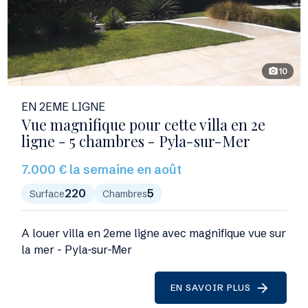
10
photo_camera
EN 2EME LIGNE
Vue magnifique pour cette villa en 2e
ligne - 5 chambres - Pyla-sur-Mer
7.000 € la semaine en août
220
5
Surface
Chambres
A louer villa en 2eme ligne avec magnifique vue sur
la mer - Pyla-sur-Mer
EN SAVOIR PLUS