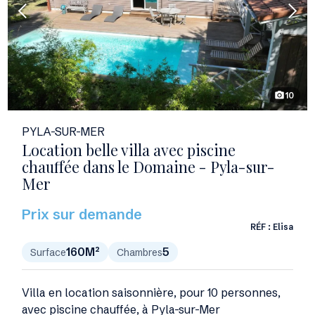
10
photo_camera
PYLA-SUR-MER
Location belle villa avec piscine
chauffée dans le Domaine - Pyla-sur-
Mer
Prix sur demande
RÉF :
Elisa
160M²
5
Surface
Chambres
Villa en location saisonnière, pour 10 personnes,
avec piscine chauffée, à Pyla-sur-Mer