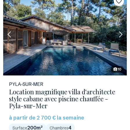
10
photo_camera
PYLA-SUR-MER
Location magnifique villa d'architecte
style cabane avec piscine chauffée -
Pyla-sur-Mer
à partir de 2 700 € la semaine
200m²
4
Surface
Chambres