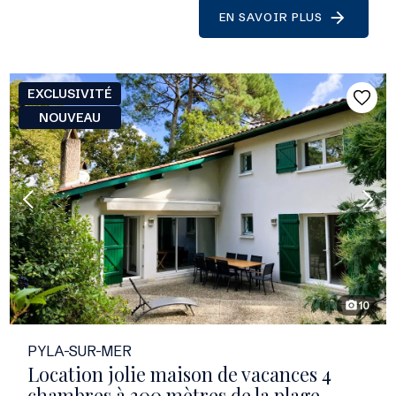
EN SAVOIR PLUS
EXCLUSIVITÉ
NOUVEAU
10
photo_camera
PYLA-SUR-MER
Location jolie maison de vacances 4
chambres à 300 mètres de la plage -