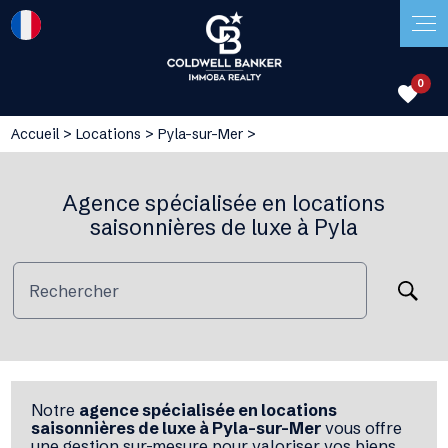
0
favorite
Accueil
>
Locations
>
Pyla-sur-Mer
>
Agence spécialisée en locations
saisonnières de luxe à Pyla
Rechercher
Notre
agence spécialisée en locations
saisonnières de luxe à Pyla-sur-Mer
vous offre
une gestion sur-mesure pour valoriser vos biens